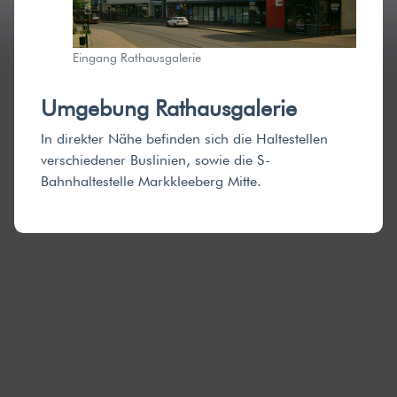
Datenschutz
Eingang Rathausgalerie
Umgebung Rathausgalerie
In direkter Nähe befinden sich die Haltestellen
verschiedener Buslinien, sowie die S-
Copyright
Bahnhaltestelle Markkleeberg Mitte.
©
2026
Unger&Schurig
Dental
GmbH
(Ihr
Zahntechnikexperte).
Alle
Rechte
vorbehalten.