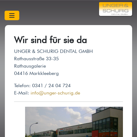
Home
Leistungen
Wir sind für sie da
Funktionsdiagnostik
UNGER & SCHURIG DENTAL GMBH
Kombinationsprothetik
Rathausstraße 33-35
Rathausgalerie
Implantate
04416 Markkleeberg
Zahnloser Kiefer
Telefon: 0341 / 24 04 724
Vollkeramik/Metallfrei
E-Mail:
info@unger-schurig.de
Über uns
Kontakt
Impressum